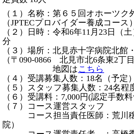
（１）名称：第６５回オホーツク
（JPTECプロバイダー養成コース
（２）日時：令和6年11月23日（土）
分
（３）場所：北見赤十字病院北館
（〒090-0866 北見市北6条東2丁
地図は
こちら
（４）受講募集人数：18名（予定
（５）スタッフ募集人数：24名程
（６）受講料：7,000円(認定手数料
（７）コース運営スタッフ
コース担当責任医師：荒川穣
院）
コース運営責任者 ：高橋秀