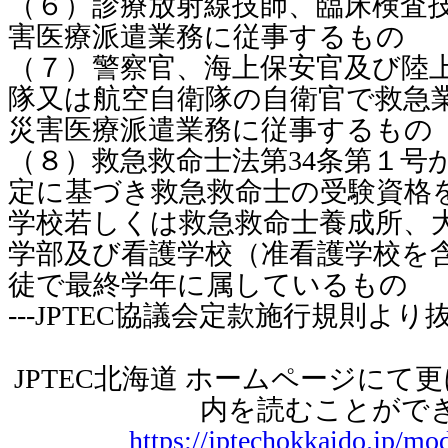
（６）診療放射線技師、臨床検査
害医療派遣業務に従事するもの
（７）警察官、海上保安官及び陸
隊又は航空自衛隊の自衛官で救急
災害医療派遣業務に従事するもの
（８）救急救命士法第34条第１号
定に基づき救急救命士の受験資格
学校若しくは救急救命士養成所、
学部及び看護学校（准看護学校を
徒で最終学年に属しているもの
---JPTEC協議会定款施行規則より抜粋
JPTEC北海道 ホームページにて
内を読むことがで
https://jptechokkaido.jp/mo