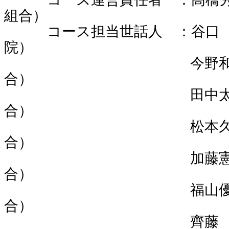
組合）
コース担当世話人 ：谷口 
院）
今野和弘（北見
合）
田中太輔（北見
合）
松本久志（北見
合）
加藤憲一（北見
合）
福山優花（北見
合）
齊藤 剛（北見