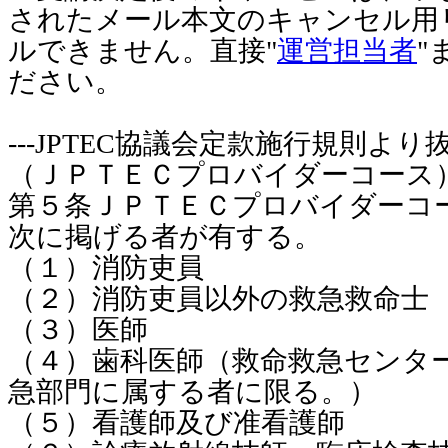
されたメール本文のキャンセル用
ルできません。直接"
運営担当者
"
ださい。
---JPTEC協議会定款施行規則より抜粋
（ＪＰＴＥＣプロバイダーコース
第５条ＪＰＴＥＣプロバイダーコ
次に掲げる者が有する。
（１）消防吏員
（２）消防吏員以外の救急救命士
（３）医師
（４）歯科医師（救命救急センタ
急部門に属する者に限る。）
（５）看護師及び准看護師