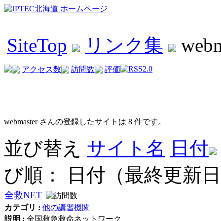
SiteTop
リンク集
web
アクセス数
訪問数
評価
webmaster さんの登録したサイトは 8 件です。
並び替え
サイト名
日付
び順： 日付（最終更新
全救NET
カテゴリ :
他の講習機関
説明 :
全国救急救命ネットワーク