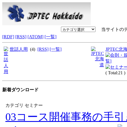
当サイトのデー
[RDF]
[RSS]
[ATOM]
[一覧]
世話人用
(4)
[RSS]
[一覧]
JPTEC北
覧]
( Total:21 )
新着ダウンロード
カテゴリ セミナー
03コース開催事務の手